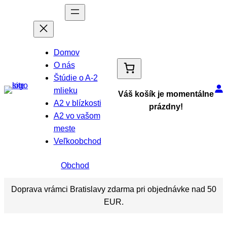
Domov
O nás
Štúdie o A-2
mlieku
Váš košík je momentálne
A2 v blízkosti
prázdny!
A2 vo vašom
meste
Veľkoobchod
Obchod
Doprava vrámci Bratislavy zdarma pri objednávke nad 50
EUR.