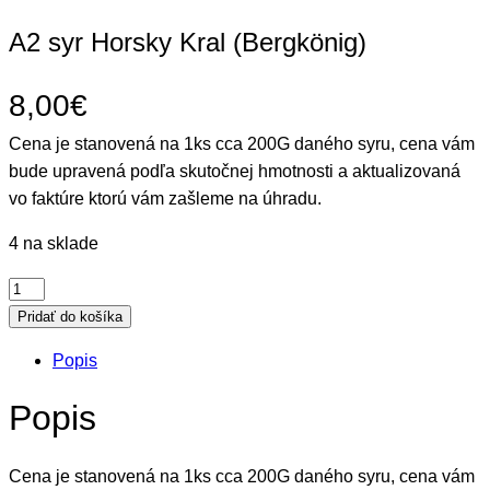
A2 syr Horsky Kral (Bergkönig)
8,00
€
Cena je stanovená na 1ks cca 200G daného syru, cena vám
bude upravená podľa skutočnej hmotnosti a aktualizovaná
vo faktúre ktorú vám zašleme na úhradu.
4 na sklade
m
n
Pridať do košíka
o
Popis
ž
s
Popis
t
v
Cena je stanovená na 1ks cca 200G daného syru, cena vám
o