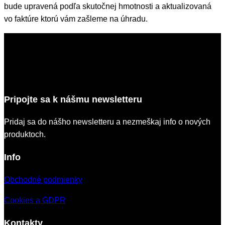
bude upravená podľa skutočnej hmotnosti a aktualizovaná
A
vo faktúre ktorú vám zašleme na úhradu.
2
s
y
r
H
o
r
Pripojte sa k nášmu newsletteru
s
k
Pridaj sa do nášho newsletteru a nezmeškaj info o nových
y
produktoch.
K
Info
r
a
Obchodné podmienky
l
(
Cookies a GDPR
B
e
Kontakty