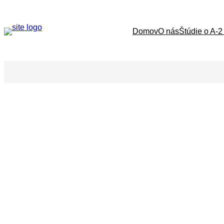
Domov
O nás
Štúdie o A-2