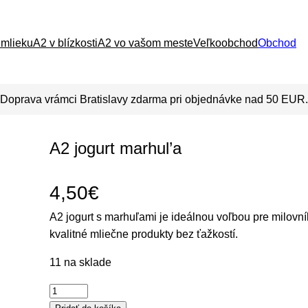
 mlieku
A2 v blízkosti
A2 vo vašom meste
Veľkoobchod
Obchod
Doprava vrámci Bratislavy zdarma pri objednávke nad 50 EUR.
A2 jogurt marhul’a
4,50
€
A2 jogurt s marhuľami je ideálnou voľbou pre milovník
kvalitné mliečne produkty bez ťažkostí.
11 na sklade
m
n