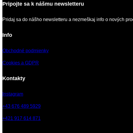
Pripojte sa k nášmu newsletteru
Pridaj sa do nášho newsletteru a nezmeškaj info o nových pro
Info
Obchodné podmienky
Cookies a GDPR
Kontakty
Instagram
+43 676 489 5929
+421 917 614 871